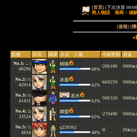
[首頁]
[下次決算 08/08
商人物語 海商
>
城
[速報]
[獲
●
點數
店長
職業
店名 人氣
今銷售額
資金
No.1
( → )
桐殤
\286180
5000
萬
48296
68%
No.2
(↑1)
冰屋
\669259
5000
萬
42914
62%
No.3
(↑1)
若水
\506320
5000
萬
41431
63%
No.4
(↓2)
聯盟
\270490
5000
萬
33524
65%
No.5
q229362
(↑1)
\0
20
萬元以
4834
48%