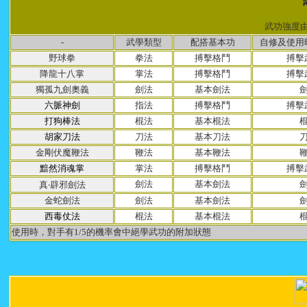
武功強度
-
武學類型
配搭基本功
自修及使用
野球拳
拳法
搏擊格鬥
搏擊
降龍十八掌
掌法
搏擊格鬥
搏擊
獨孤九劍奧義
劍法
基本劍法
六脈神劍
指法
搏擊格鬥
搏擊
打狗棒法
棍法
基本棍法
胡家刀法
刀法
基本刀法
金剛伏魔鞭法
鞭法
基本鞭法
黯然消魂掌
掌法
搏擊格鬥
搏擊
劍法
基本劍法
真‧辟邪劍法
金蛇劍法
劍法
基本劍法
西毒仗法
棍法
基本棍法
使用時，對手有1/5的機率會中絕學武功的附加狀態