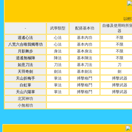
以輕
自修及使用時所
-
武學類型
配搭基本功
器
逍遙心法
心法
基本內功
不限
八荒六合唯我獨尊功
心法
基本內功
不限
月影舞步
身法
基本身法
不限
逍遙無極陣
陣法
基本陣法
不限
如意刀法
刀法
基本刀法
刀
天羽奇劍
劍法
基本劍法
劍
天山折梅手
掌法
搏擊格鬥
搏擊武器
白虹掌
掌法
搏擊格鬥
搏擊武器
天山六陽掌
掌法
搏擊格鬥
搏擊武器
北冥神功
小無相功