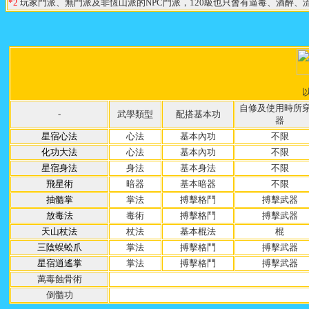
*2
玩家門派、無門派及非恆山派的NPC門派，120級也只會有逼毒、酒醉
自修及使用時所
-
武學類型
配搭基本功
器
星宿心法
心法
基本內功
不限
化功大法
心法
基本內功
不限
星宿身法
身法
基本身法
不限
飛星術
暗器
基本暗器
不限
抽髓掌
掌法
搏擊格鬥
搏擊武器
放毒法
毒術
搏擊格鬥
搏擊武器
天山杖法
杖法
基本棍法
棍
三陰蜈蚣爪
掌法
搏擊格鬥
搏擊武器
星宿逍遙掌
掌法
搏擊格鬥
搏擊武器
萬毒蝕骨術
倒髓功