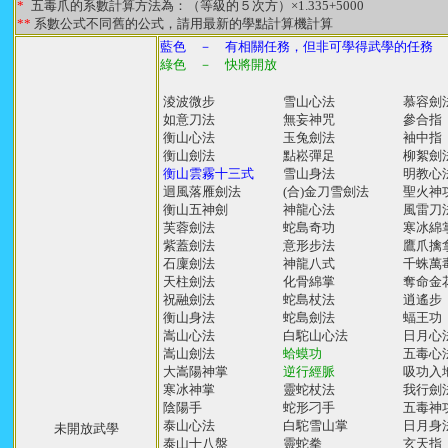
*
五毒爪的系數計算方法為：（等級的５次方）×1.335+5000
**
系數公式不同舊的公式，請用最新的學點計算機計算
藍色 － 有相關任務，但非可學得武學的任務
綠色 － 快將開放
淩波微步
雪山心法
慕容劍
如意刀法
無妄神咒
參合指
衡山心法
玉兔劍法
袖中指
衡山劍法
點崧彈足
柳絮劍
衡山雲霧十三式
雪山身法
明教心
迴風落雁劍法
(合)金刀雪劍法
聖火神
衡山五神劍
神龍心法
風雷刀
芙蓉劍法
蛇島奇功
寒冰綿
紫蓋劍法
意形步法
鷹爪擒
石廩劍法
神龍八式
千蛛萬
天柱劍法
化骨綿掌
奪命金
祝融劍法
蛇島杖法
逍遙步
衡山身法
蛇島劍法
蝠王功
嵩山心法
白駝山心法
日月心
嵩山劍法
蛤蟆功
五毒心
大嵩陽神掌
逆行經脈
吸功入
寒冰神掌
靈蛇杖法
我行劍
陰陽手
蛇形刁手
五毒神
泰山心法
白駝雪山掌
日月身
未開放武學
泰山十八盤
靈蛇拳
玄天指