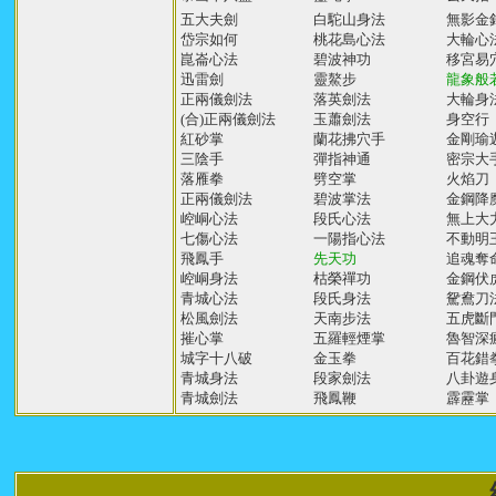
五大夫劍
白駝山身法
無影金
岱宗如何
桃花島心法
大輪心
崑崙心法
碧波神功
移宮易
迅雷劍
靈鰲步
龍象般
正兩儀劍法
落英劍法
大輪身
(合)正兩儀劍法
玉蕭劍法
身空行
紅砂掌
蘭花拂穴手
金剛瑜
三陰手
彈指神通
密宗大
落雁拳
劈空掌
火焰刀
正兩儀劍法
碧波掌法
金鋼降
崆峒心法
段氏心法
無上大
七傷心法
一陽指心法
不動明
飛鳳手
先天功
追魂奪
崆峒身法
枯榮禪功
金鋼伏
青城心法
段氏身法
駌鴦刀
松風劍法
天南步法
五虎斷
摧心掌
五羅輕煙掌
魯智深
城字十八破
金玉拳
百花錯
青城身法
段家劍法
八卦遊
青城劍法
飛鳳鞭
霹靂掌