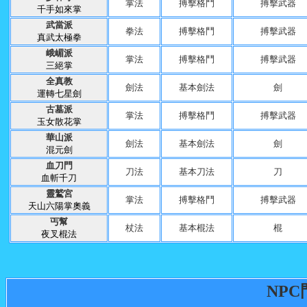
掌法
搏擊格鬥
搏擊武器
千手如來掌
武當派
拳法
搏擊格鬥
搏擊武器
真武太極拳
峨嵋派
掌法
搏擊格鬥
搏擊武器
三絕掌
全真教
劍法
基本劍法
劍
運轉七星劍
古墓派
掌法
搏擊格鬥
搏擊武器
玉女散花掌
華山派
劍法
基本劍法
劍
混元劍
血刀門
刀法
基本刀法
刀
血斬千刀
靈鷲宮
掌法
搏擊格鬥
搏擊武器
天山六陽掌奧義
丐幫
杖法
基本棍法
棍
夜叉棍法
NP