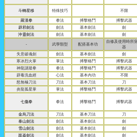
斗轉星移
特殊技巧
不限
羅漢拳
拳法
搏擊格鬥
搏擊武器
辟邪劍法
劍法
基本劍法
劍
沖靈劍法
劍法
基本劍法
劍
自修及使用時所
-
武學類型
配搭基本功
器
失意破魂劍
劍法
基本劍法
劍
寒冰烈火掌
掌法
搏擊格鬥
搏擊武器
神龍謎蹤拳
拳法
搏擊格鬥
搏擊武器
辟毒洗血經
心法
基本內功
不限
怒無極刀法
刀法
基本刀法
刀
炎龍孤星掌
掌法
搏擊格鬥
搏擊武器
七傷拳
拳法
搏擊格鬥
搏擊武器
金烏刀法
刀法
基本刀法
刀
泰山劍法
劍法
基本劍法
劍
雪山劍法
劍法
基本劍法
劍
崑崙劍法
劍法
基本劍法
劍