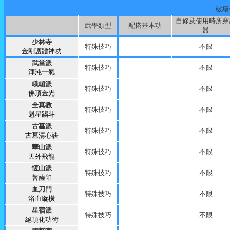
破壞
自修及使用時所穿
-
武學類型
配搭基本功
器
少林寺
特殊技巧
不限
金剛護體神功
武當派
特殊技巧
不限
渾沌一氣
峨嵋派
特殊技巧
不限
佛頂金光
全真教
特殊技巧
不限
魁星踢斗
古墓派
特殊技巧
不限
古墓清心訣
華山派
特殊技巧
不限
天外飛龍
恆山派
特殊技巧
不限
菩薩印
血刀門
特殊技巧
不限
浴血縱橫
星宿派
特殊技巧
不限
絕頂化功術