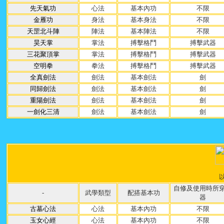
先天氣功
心法
基本內功
不限
金雁功
身法
基本身法
不限
天罡北斗陣
陣法
基本陣法
不限
昊天掌
掌法
搏擊格鬥
搏擊武器
三花聚頂掌
掌法
搏擊格鬥
搏擊武器
空明拳
拳法
搏擊格鬥
搏擊武器
全真劍法
劍法
基本劍法
劍
同歸劍法
劍法
基本劍法
劍
重陽劍法
劍法
基本劍法
劍
一劍化三清
劍法
基本劍法
劍
自修及使用時所
-
武學類型
配搭基本功
器
古墓心法
心法
基本內功
不限
玉女心經
心法
基本內功
不限