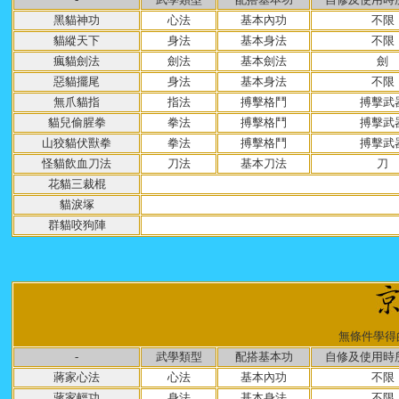
黑貓神功
心法
基本內功
不限
貓縱天下
身法
基本身法
不限
瘋貓劍法
劍法
基本劍法
劍
惡貓擺尾
身法
基本身法
不限
無爪貓指
指法
搏擊格鬥
搏擊武
貓兒偷腥拳
拳法
搏擊格鬥
搏擊武
山狡貓伏獸拳
拳法
搏擊格鬥
搏擊武
怪貓飲血刀法
刀法
基本刀法
刀
花貓三裁棍
貓淚塚
群貓咬狗陣
無條件學得
-
武學類型
配搭基本功
自修及使用時
蔣家心法
心法
基本內功
不限
蔣家輕功
身法
基本身法
不限