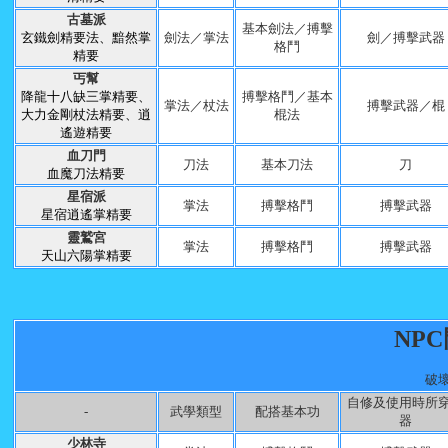
古墓派
基本劍法／搏擊
玄鐵劍精要法、黯然掌
劍法／掌法
劍／搏擊武器
格鬥
精要
丐幫
降龍十八缺三掌精要、
搏擊格鬥／基本
掌法／杖法
搏擊武器／棍
大力金剛杖法精要、逍
棍法
遙遊精要
血刀門
刀法
基本刀法
刀
血魔刀法精要
星宿派
掌法
搏擊格鬥
搏擊武器
星宿逍遙掌精要
靈鷲宮
掌法
搏擊格鬥
搏擊武器
天山六陽掌精要
NP
破
自修及使用時所
-
武學類型
配搭基本功
器
少林寺