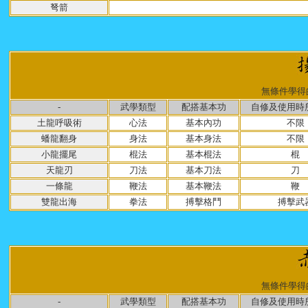
弩箭
無條件學得
-
武學類型
配搭基本功
自修及使用時
土龍呼吸術
心法
基本內功
不限
蟠龍翻身
身法
基本身法
不限
小龍擺尾
棍法
基本棍法
棍
天龍刃
刀法
基本刀法
刀
一條龍
鞭法
基本鞭法
鞭
雙龍出海
拳法
搏擊格鬥
搏擊武
無條件學得
-
武學類型
配搭基本功
自修及使用時