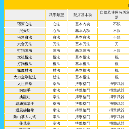
自修及使用時所
-
武學類型
配搭基本功
器
丐幫心法
心法
基本內功
不限
混天功
心法
基本內功
不限
丐幫身法
身法
基本身法
不限
六合刀法
刀法
基本刀法
刀
打狗陣法
陣法
基本陣法
不限
太祖棍法
棍法
基本棍法
棍
打狗棍法
棍法
基本棍法
棍
瘋魔杖法
杖法
基本棍法
棍
大力金剛杖法
杖法
基本棍法
棍
太祖長拳
拳法
搏擊格鬥
搏擊武器
銅鎚手
拳法
搏擊格鬥
搏擊武器
擒龍功
拳法
搏擊格鬥
搏擊武器
纏絲擒拿手
拳法
搏擊格鬥
搏擊武器
迴風拂柳拳
拳法
搏擊格鬥
搏擊武器
陰山掌大九式
掌法
搏擊格鬥
搏擊武器
蓮花掌
掌法
搏擊格鬥
搏擊武器