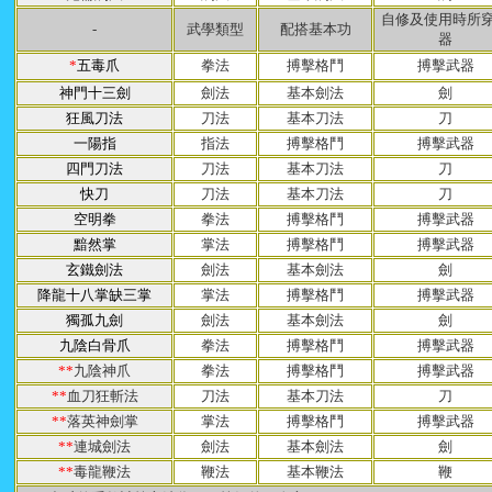
自修及使用時所
-
武學類型
配搭基本功
器
*
五毒爪
拳法
搏擊格鬥
搏擊武器
神門十三劍
劍法
基本劍法
劍
狂風刀法
刀法
基本刀法
刀
一陽指
指法
搏擊格鬥
搏擊武器
四門刀法
刀法
基本刀法
刀
快刀
刀法
基本刀法
刀
空明拳
拳法
搏擊格鬥
搏擊武器
黯然掌
掌法
搏擊格鬥
搏擊武器
玄鐵劍法
劍法
基本劍法
劍
降龍十八掌缺三掌
掌法
搏擊格鬥
搏擊武器
獨孤九劍
劍法
基本劍法
劍
九陰白骨爪
拳法
搏擊格鬥
搏擊武器
*
*
九陰神爪
拳法
搏擊格鬥
搏擊武器
*
*
血刀狂斬法
刀法
基本刀法
刀
*
*
落英神劍掌
掌法
搏擊格鬥
搏擊武器
*
*
連城劍法
劍法
基本劍法
劍
*
*
毒龍鞭法
鞭法
基本鞭法
鞭