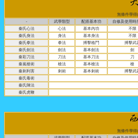
無條件學得
-
武學類型
配搭基本功
自修及使用時
秦氏心法
心法
基本內功
不限
秦氏身法
身法
基本身法
不限
秦氏拳法
拳法
搏擊格鬥
搏擊武
秦氏劍法
劍法
基本劍法
劍
秦彩刀法
刀法
基本刀法
刀
秦嵐槍術
槍法
基本槍法
槍
秦刺利害
刺術
基本刺術
搏擊武
秦氏毒術
秦氏陣法
秦氏虎鞭
無條件學得
-
武學類型
配搭基本功
自修及使用時