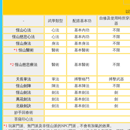
以
自修及使用時所穿
-
武學類型
配搭基本功
器
恆山心法
心法
基本內功
不限
恆山慈悲心法
心法
基本內功
不限
恆山身法
身法
基本身法
不限
*1
恒山醫術
醫術
基本醫術
不限
*2
恆山慈悲療法
醫術
基本醫術
不限
天長掌法
掌法
搏擊格鬥
搏擊武器
恆山劍陣
陣法
基本陣法
不限
恆山劍法
劍法
基本劍法
劍
萬花劍法
劍法
基本劍法
劍
北嶽劍訣
劍法
基本劍法
劍
妙手回春術
菩薩印心法
*1
玩家門派、無門派及非恆山派的NPC門派，不會有加氣的效果。