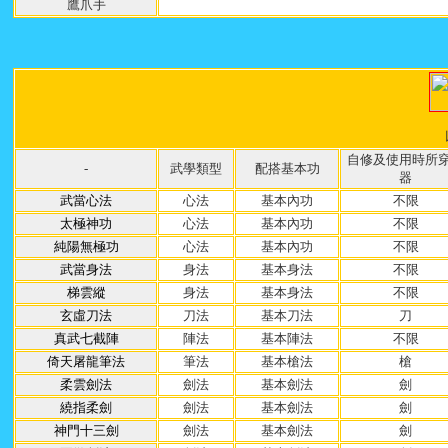
鷹爪手
自修及使用時所
-
武學類型
配搭基本功
器
武當心法
心法
基本內功
不限
太極神功
心法
基本內功
不限
純陽無極功
心法
基本內功
不限
武當身法
身法
基本身法
不限
梯雲縱
身法
基本身法
不限
玄虛刀法
刀法
基本刀法
刀
真武七截陣
陣法
基本陣法
不限
倚天屠龍筆法
筆法
基本槍法
槍
柔雲劍法
劍法
基本劍法
劍
繞指柔劍
劍法
基本劍法
劍
神門十三劍
劍法
基本劍法
劍