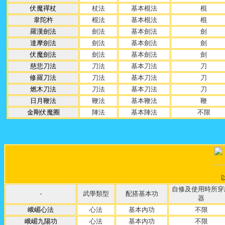
伏魔禪杖
杖法
基本棍法
棍
韋陀杵
棍法
基本棍法
棍
羅漢劍法
劍法
基本劍法
劍
達摩劍法
劍法
基本劍法
劍
伏魔劍法
劍法
基本劍法
劍
慈悲刀法
刀法
基本刀法
刀
修羅刀法
刀法
基本刀法
刀
燃木刀法
刀法
基本刀法
刀
日月鞭法
鞭法
基本鞭法
鞭
金剛伏魔圈
陣法
基本陣法
不限
自修及使用時所穿
-
武學類型
配搭基本功
器
峨嵋心法
心法
基本內功
不限
峨嵋九陽功
心法
基本內功
不限