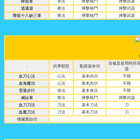
降龍掌
掌法
搏擊格鬥
搏擊武器
逍遙遊
拳法
搏擊格鬥
搏擊武器
降龍十八缺三掌
掌法
搏擊格鬥
搏擊武器
自修及使用時所
-
武學類型
配搭基本功
器
血刀心法
心法
基本內功
不限
血海魔功
心法
基本內功
不限
雪遁步行
身法
基本身法
不限
滅仙掌
掌法
搏擊格鬥
搏擊武器
血刀刀法
刀法
基本刀法
刀
血魔刀法
刀法
基本刀法
刀
佛滅萬劫功