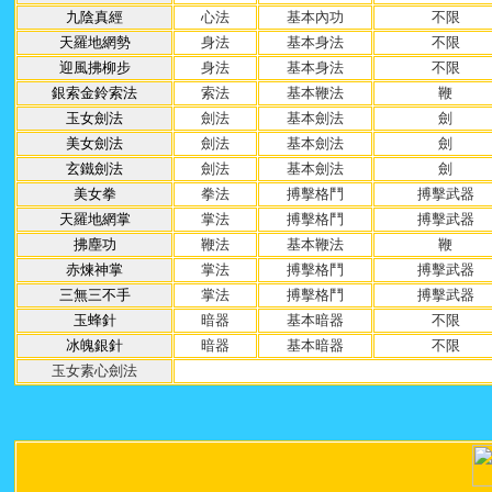
九陰真經
心法
基本內功
不限
天羅地網勢
身法
基本身法
不限
迎風拂柳步
身法
基本身法
不限
銀索金鈴索法
索法
基本鞭法
鞭
玉女劍法
劍法
基本劍法
劍
美女劍法
劍法
基本劍法
劍
玄鐵劍法
劍法
基本劍法
劍
美女拳
拳法
搏擊格鬥
搏擊武器
天羅地網掌
掌法
搏擊格鬥
搏擊武器
拂塵功
鞭法
基本鞭法
鞭
赤煉神掌
掌法
搏擊格鬥
搏擊武器
三無三不手
掌法
搏擊格鬥
搏擊武器
玉蜂針
暗器
基本暗器
不限
冰魄銀針
暗器
基本暗器
不限
玉女素心劍法