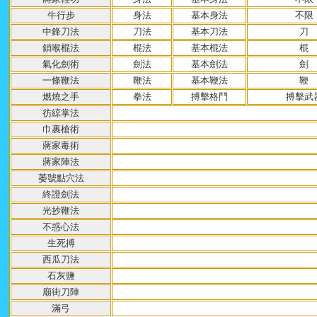
牛行步
身法
基本身法
不限
中鋒刀法
刀法
基本刀法
刀
鎖喉棍法
棍法
基本棍法
棍
氣化劍術
劍法
基本劍法
劍
一條鞭法
鞭法
基本鞭法
鞭
燃燒之手
拳法
搏擊格鬥
搏擊武
彷綡掌法
巾裹槍術
蔣家毒術
蔣家陣法
萎虢點穴法
終證劍法
光抄鞭法
不惑心法
生死搏
西瓜刀法
石灰鹽
廟街刀陣
滿弓