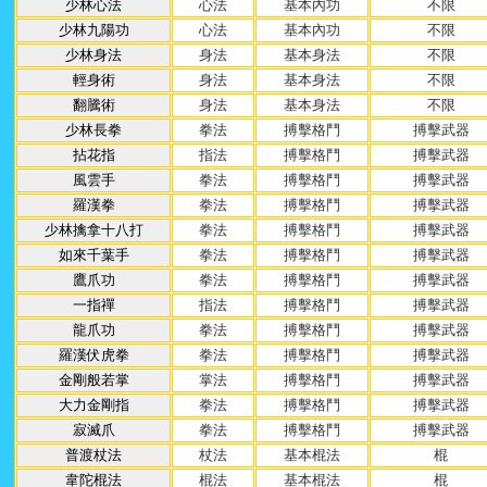
少林心法
心法
基本內功
不限
少林九陽功
心法
基本內功
不限
少林身法
身法
基本身法
不限
輕身術
身法
基本身法
不限
翻騰術
身法
基本身法
不限
少林長拳
拳法
搏擊格鬥
搏擊武器
拈花指
指法
搏擊格鬥
搏擊武器
風雲手
拳法
搏擊格鬥
搏擊武器
羅漢拳
拳法
搏擊格鬥
搏擊武器
少林擒拿十八打
拳法
搏擊格鬥
搏擊武器
如來千葉手
拳法
搏擊格鬥
搏擊武器
鷹爪功
拳法
搏擊格鬥
搏擊武器
一指禪
指法
搏擊格鬥
搏擊武器
龍爪功
拳法
搏擊格鬥
搏擊武器
羅漢伏虎拳
拳法
搏擊格鬥
搏擊武器
金剛般若掌
掌法
搏擊格鬥
搏擊武器
大力金剛指
拳法
搏擊格鬥
搏擊武器
寂滅爪
拳法
搏擊格鬥
搏擊武器
普渡杖法
杖法
基本棍法
棍
韋陀棍法
棍法
基本棍法
棍