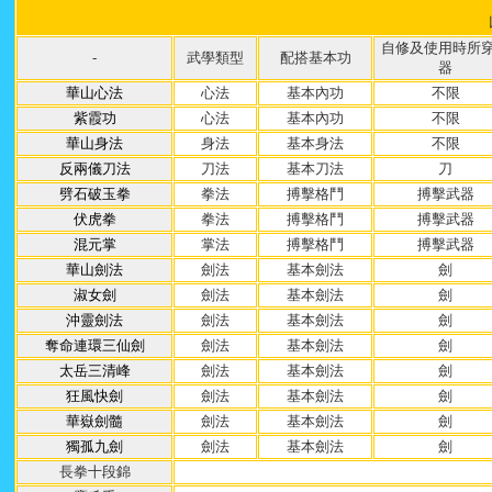
自修及使用時所
-
武學類型
配搭基本功
器
華山心法
心法
基本內功
不限
紫霞功
心法
基本內功
不限
華山身法
身法
基本身法
不限
反兩儀刀法
刀法
基本刀法
刀
劈石破玉拳
拳法
搏擊格鬥
搏擊武器
伏虎拳
拳法
搏擊格鬥
搏擊武器
混元掌
掌
法
搏擊格鬥
搏擊武器
華山劍法
劍法
基本劍法
劍
淑女劍
劍法
基本劍法
劍
沖靈劍法
劍法
基本劍法
劍
奪命連環三仙劍
劍法
基本劍法
劍
太岳三清峰
劍法
基本劍法
劍
狂風快劍
劍法
基本劍法
劍
華嶽劍髓
劍法
基本劍法
劍
獨孤九劍
劍法
基本劍法
劍
長拳十段錦