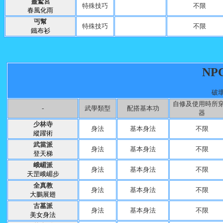
靈鷲宮
特殊技巧
不限
春風化雨
丐幫
特殊技巧
不限
鐵布衫
NP
破
自修及使用時所
-
武學類型
配搭基本功
器
少林寺
身法
基本身法
不限
縱躍術
武當派
身法
基本身法
不限
登天梯
峨嵋派
身法
基本身法
不限
天罡峨嵋步
全真教
身法
基本身法
不限
大鵬展翅
古墓派
身法
基本身法
不限
美女身法