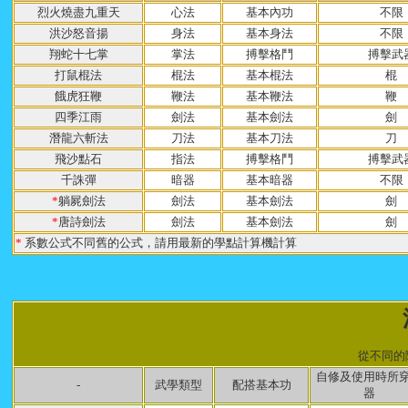
烈火燒盡九重天
心法
基本內功
不限
洪沙怒音揚
身法
基本身法
不限
翔蛇十七掌
掌法
搏擊格鬥
搏擊武
打鼠棍法
棍法
基本棍法
棍
餓虎狂鞭
鞭法
基本鞭法
鞭
四季江雨
劍法
基本劍法
劍
潛龍六斬法
刀法
基本刀法
刀
飛沙點石
指法
搏擊格鬥
搏擊武
千誅彈
暗器
基本暗器
不限
*
躺屍劍法
劍法
基本劍法
劍
*
唐詩劍法
劍法
基本劍法
劍
*
系數公式不同舊的公式，請用最新的學點計算機計算
從不同的
自修及使用時所
-
武學類型
配搭基本功
器