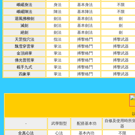
峨嵋身法
身法
基本身法
不限
峨嵋陣法
陣法
基本陣法
不限
迴風拂柳劍
劍法
基本劍法
劍
滅劍
劍法
基本劍法
劍
絕劍
劍法
基本劍法
劍
天罡指穴法
指法
搏擊格鬥
搏擊武器
飄雪穿雲掌
掌法
搏擊格鬥
搏擊武器
金頂綿掌
掌法
搏擊格鬥
搏擊武器
佛光普照掌
掌法
搏擊格鬥
搏擊武器
截手九式
掌法
搏擊格鬥
搏擊武器
四象掌
掌法
搏擊格鬥
搏擊武器
自修及使用時所
-
武學類型
配搭基本功
器
全真心法
心法
基本內功
不限