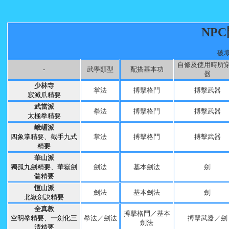
NP
破
自修及使用時所
-
武學類型
配搭基本功
器
少林寺
掌法
搏擊格鬥
搏擊武器
寂滅爪精要
武當派
拳法
搏擊格鬥
搏擊武器
太極拳精要
峨嵋派
四象掌精要、截手九式
掌法
搏擊格鬥
搏擊武器
精要
華山派
獨孤九劍精要、華嶽劍
劍法
基本劍法
劍
髓精要
恆山派
劍法
基本劍法
劍
北嶽劍訣精要
全真教
搏擊格鬥／基本
空明拳精要、一劍化三
拳法／劍法
搏擊武器／劍
劍法
清精要