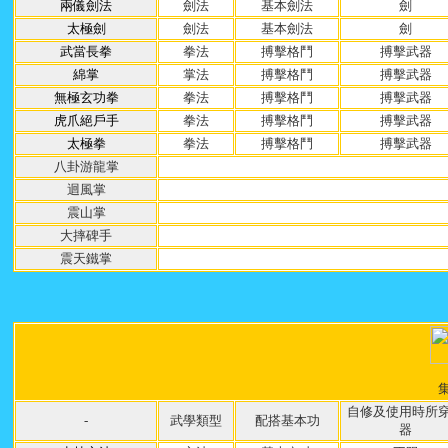
兩儀劍法
劍法
基本劍法
劍
太極劍
劍法
基本劍法
劍
武當長拳
拳法
搏擊格鬥
搏擊武器
綿掌
掌
法
搏擊格鬥
搏擊武器
無極玄功拳
拳法
搏擊格鬥
搏擊武器
虎爪絕戶手
拳法
搏擊格鬥
搏擊武器
太極拳
拳法
搏擊格鬥
搏擊武器
八卦游龍掌
迴風掌
震山掌
大摔碑手
震天鐵掌
自修及使用時所
-
武學類型
配搭基本功
器