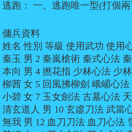
逃跑： 一、逃跑唯一型(打個兩
傭兵資料
姓名 性別 等級 使用武功 使用
秦玉 男 2 秦嵐槍術 秦式心法 秦式
本向 男 4 撚花指 少林心法 少林身法
柳茜 女 5 回風拂柳劍 峨嵋心法 峨
小碧 女 7 玉女劍法 古墓心法 天羅
清玄道人 男 10 玄虛刀法 武當心法
無我 男 12 血刀刀法 血刀心法 雪遁